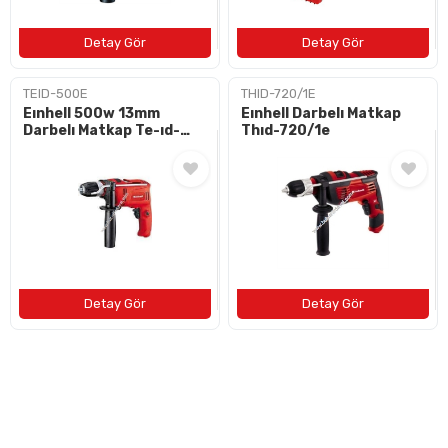
TEID-500E
THID-720/1E
Eınhell 500w 13mm
Eınhell Darbelı Matkap
Darbelı Matkap Te-ıd-
Thıd-720/1e
500 E