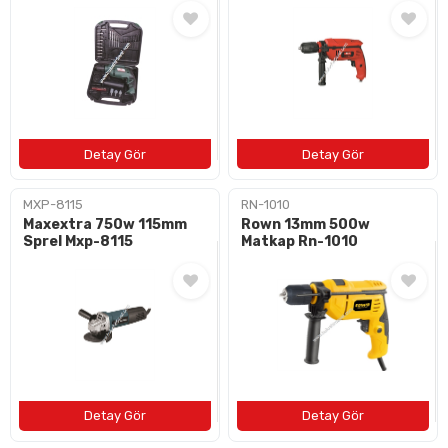
BAYI OL
İLETIŞIM
+90 (212) 659 57 18
info@bulushirdavat.com
MXP-8115
RN-1010
Maxextra 750w 115mm
Rown 13mm 500w
Sprel Mxp-8115
Matkap Rn-1010