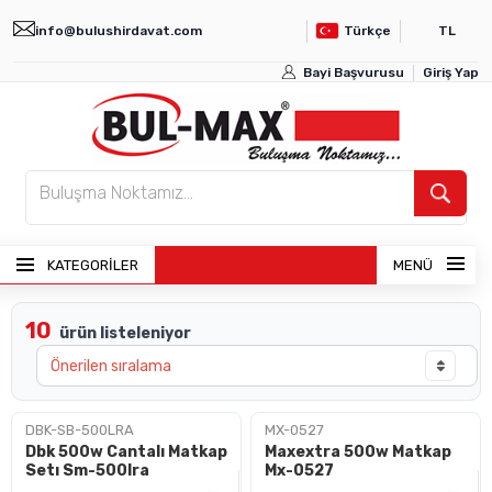
info@bulushirdavat.com
Türkçe
TL
Bayi Başvurusu
Giriş Yap
KATEGORİLER
MENÜ
10
ürün listeleniyor
ANASAYFA
ÜRÜNLER
DBK-SB-500LRA
MX-0527
Dbk 500w Cantalı Matkap
Maxextra 500w Matkap
BAYI GIRIŞI
Setı Sm-500lra
Mx-0527