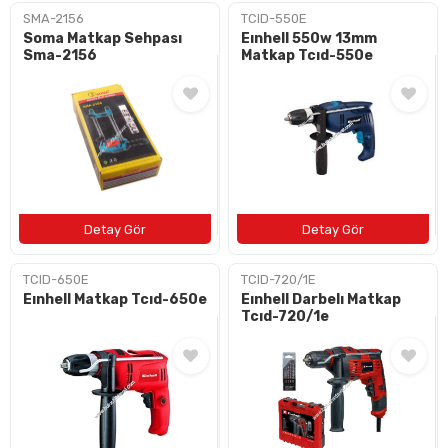
SMA-2156
TCID-550E
Soma Matkap Sehpası
Eınhell 550w 13mm
Sma-2156
Matkap Tcıd-550e
TCID-650E
TCID-720/1E
Eınhell Matkap Tcıd-650e
Eınhell Darbelı Matkap
Tcıd-720/1e