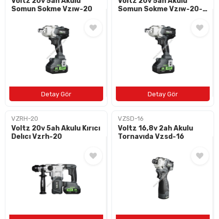
Voltz 20v 5ah Akulu
Voltz 20v 5ah Akulu
Somun Sokme Vzıw-20
Somun Sokme Vzıw-20-
10
VZRH-20
VZSD-16
Voltz 20v 5ah Akulu Kırıcı
Voltz 16,8v 2ah Akulu
Delıcı Vzrh-20
Tornavıda Vzsd-16