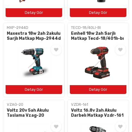
MXP-2944D
TECD-18/40LI-BI
Maxextra 18w 2ah 2akulu
Eınhell 18w 2ah Sarjlı
Sarjlı Matkap Mxp-2944d
Matkap Tecd-18/401lı-bı
VZAG-20
VZDR-161
Voltz 20v 5ah Akulu
Voltz 16.8v 2ah Akulu
Taslama Vzag-20
Darbelı Matkap Vzdr-161