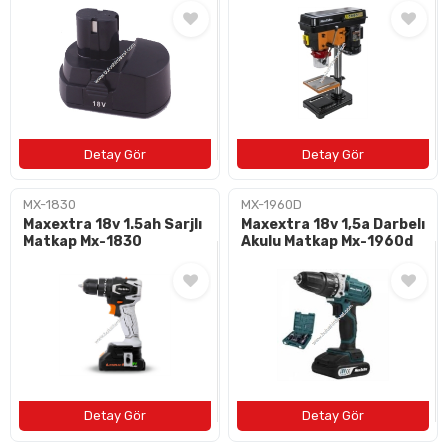
BAYI OL
İLETIŞIM
+90 (212) 659 57 18
info@bulushirdavat.com
MX-1830
MX-1960D
Maxextra 18v 1.5ah Sarjlı
Maxextra 18v 1,5a Darbelı
Matkap Mx-1830
Akulu Matkap Mx-1960d