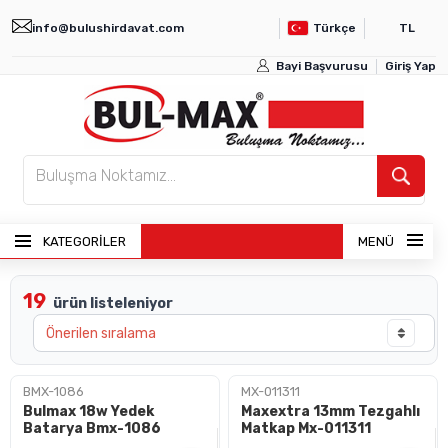
info@bulushirdavat.com
Türkçe
TL
Bayi Başvurusu
Giriş Yap
KATEGORİLER
MENÜ
19
ürün listeleniyor
ANASAYFA
ÜRÜNLER
BMX-1086
MX-011311
Bulmax 18w Yedek
Maxextra 13mm Tezgahlı
BAYI GIRIŞI
Batarya Bmx-1086
Matkap Mx-011311