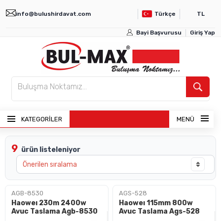
info@bulushirdavat.com
Türkçe
TL
Bayi Başvurusu
Giriş Yap
KATEGORİLER
MENÜ
9
ürün listeleniyor
ANASAYFA
ÜRÜNLER
AGB-8530
AGS-528
Haoweı 230m 2400w
Haoweı 115mm 800w
BAYI GIRIŞI
Avuc Taslama Agb-8530
Avuc Taslama Ags-528