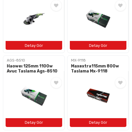
BAYI OL
İLETIŞIM
+90 (212) 659 57 18
info@bulushirdavat.com
AGS-8510
MX-9118
Haoweı 125mm 1100w
Maxextra115mm 800w
Avuc Taslama Ags-8510
Taslama Mx-9118