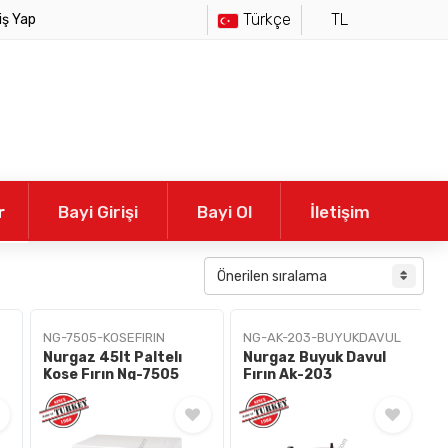
Türkçe
TL
iş Yap
r
Bayi Girişi
Bayi Ol
İletişim
NG-7505-KOSEFIRIN
NG-AK-203-BUYUKDAVUL
Nurgaz 45lt Paltelı
Nurgaz Buyuk Davul
Kose Fırın Ng-7505
Fırın Ak-203