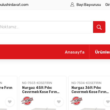
bulushirdavat.com
Bayi Başvurusu
Gir
Anasayfa
Ürünle
IN
NG-7503-KOSEFIRIN
NG-7504-KOSEFIRIN
e Fırın
Nurgaz 45lt Pılıc
Nurgaz 36lt Pılıc
Cevırmelı Kose Fırın
Cevırmelı Kose Fırın
Ng-7503
Ng-7504