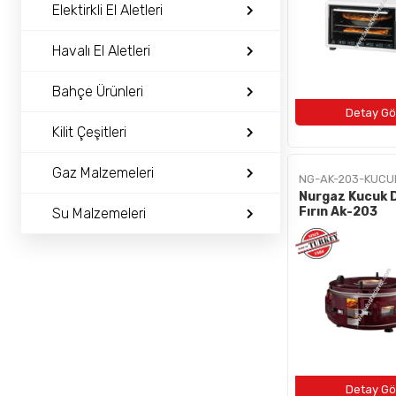
BAYI OL
Elektirkli El Aletleri
İLETIŞIM
Havalı El Aletleri
Bahçe Ürünleri
+90 (212) 659 57 18
info@bulushirdavat.com
Kilit Çeşitleri
Gaz Malzemeleri
NG-AK-203-KUCU
Nurgaz Kucuk 
Fırın Ak-203
Su Malzemeleri