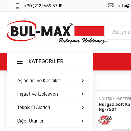
info@
+90 (212) 659 57 18
KATEGORİLER
Aşındırıcı Ve Kesiciler
ANASAYFA
İnşaat Ve İzolasyon
NG-7501-KAREFIR
ÜRÜNLER
Nurgaz 36lt Kar
Teknik El Aletleri
Ng-7501
BAYI GIRIŞI
Diğer Ürünler