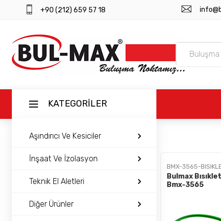
info@
+90 (212) 659 57 18
KATEGORİLER
Aşındırıcı Ve Kesiciler
ANASAYFA
İnşaat Ve İzolasyon
BMX-3565-BISIKLE
ÜRÜNLER
Bulmax Bısıklet 
Teknik El Aletleri
Bmx-3565
BAYI GIRIŞI
Diğer Ürünler