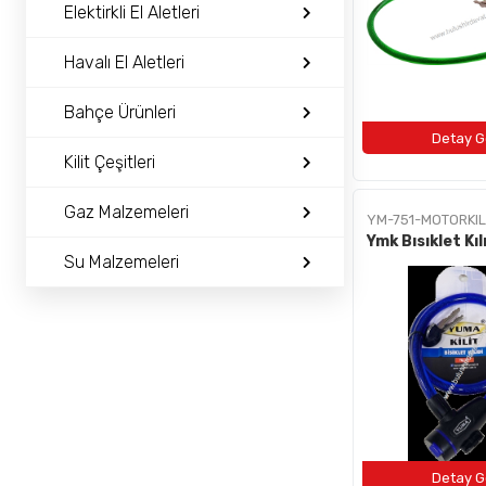
BAYI OL
Elektirkli El Aletleri
İLETIŞIM
Havalı El Aletleri
Bahçe Ürünleri
+90 (212) 659 57 18
info@bulushirdavat.com
Kilit Çeşitleri
Gaz Malzemeleri
YM-751-MOTORKIL
Ymk Bısıklet 
Su Malzemeleri