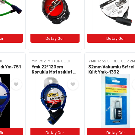
IDI
YM-752-MOTORKILIDI
YMK-1332 SIFRELIKIL-32
Kılıdı Ym-751
Ymk 22*120cm
32mm Vakumlu Sıfrel
Koruklu Motosıklet
Kılıt Ymk-1332
Kılıdı Ym-752