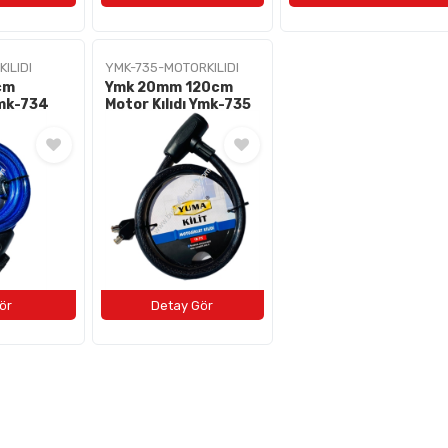
ILIDI
YMK-735-MOTORKILIDI
cm
Ymk 20mm 120cm
 Ymk-734
Motor Kılıdı Ymk-735