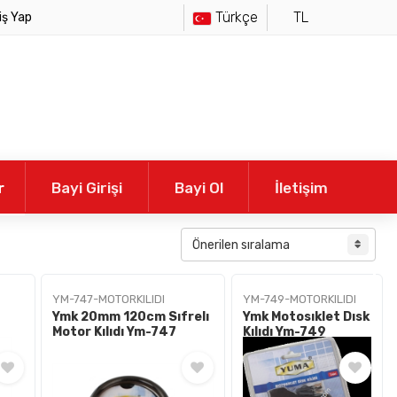
Türkçe
TL
iş Yap
r
Bayi Girişi
Bayi Ol
İletişim
YM-747-MOTORKILIDI
YM-749-MOTORKILIDI
Ymk 20mm 120cm Sıfrelı
Ymk Motosıklet Dısk
Motor Kılıdı Ym-747
Kılıdı Ym-749