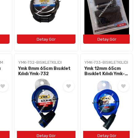
MM
YMK-732-BISIKLETKILIDI
YMK-733-BISIKLETKILIDI
ı
Ymk 8mm 65cm Bısıklet
Ymk 12mm 65cm
Kılıdı Ymk-732
Bısıklet Kılıdı Ymk-
733