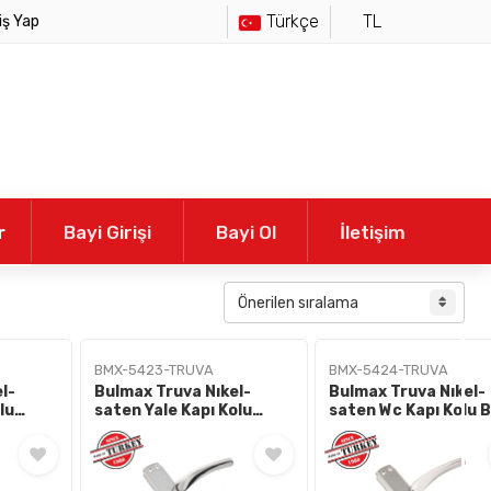
Türkçe
TL
iş Yap
r
Bayi Girişi
Bayi Ol
İletişim
BMX-5423-TRUVA
BMX-5424-TRUVA
l-
Bulmax Truva Nıkel-
Bulmax Truva Nıkel-
lu
saten Yale Kapı Kolu
saten Wc Kapı Kolu Bmx-
Bmx-5423
5424