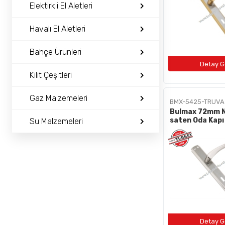
BAYI OL
Elektirkli El Aletleri
İLETIŞIM
Havalı El Aletleri
Bahçe Ürünleri
+90 (212) 659 57 18
info@bulushirdavat.com
Kilit Çeşitleri
Gaz Malzemeleri
BMX-5425-TRUVA
Bulmax 72mm N
saten Oda Kapı
Su Malzemeleri
Bmx-5425