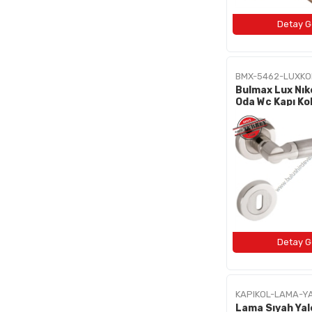
BMX-5462-LUXKO
Bulmax Lux Nık
Oda Wc Kapı Ko
5462
KAPIKOL-LAMA-Y
Lama Sıyah Yale