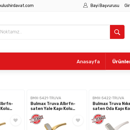
bulushirdavat.com
Bayi Başvurusu
Gir
Anasayfa
Ürünle
BMX-5421-TRUVA
BMX-5422-TRUVA
lbrfn-
Bulmax Truva Albrfn-
Bulmax Truva Nıke
 Kolu
saten Yale Kapı Kolu
saten Oda Kapı Ko
Bmx-5421
Bmx-5422