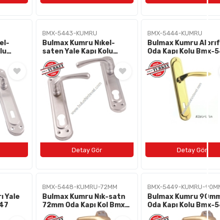
BMX-5443-KUMRU
BMX-5444-KUMRU
el-
Bulmax Kumru Nıkel-
Bulmax Kumru Albrıf
lu
saten Yale Kapı Kolu
Oda Kapı Kolu Bmx-
Bmx-5443
BMX-5448-KUMRU-72MM
BMX-5449-KUMRU-90M
ı Yale
Bulmax Kumru Nık-satn
Bulmax Kumru 90m
447
72mm Oda Kapı Kol Bmx-
Oda Kapı Kolu Bmx-
5448