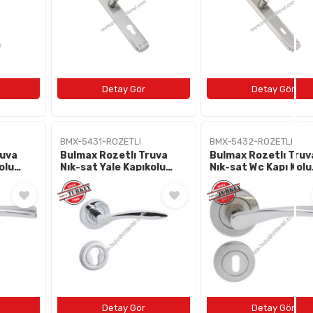
BMX-5431-ROZETLI
BMX-5432-ROZETLI
ruva
Bulmax Rozetlı Truva
Bulmax Rozetlı Truv
olu
Nık-sat Yale Kapıkolu
Nık-sat Wc Kapı Kolu
Bmx-5431
Bmx-5432