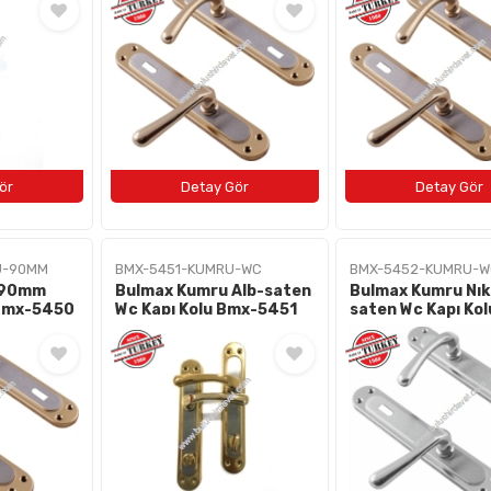
U-90MM
BMX-5451-KUMRU-WC
BMX-5452-KUMRU-W
 90mm
Bulmax Kumru Alb-saten
Bulmax Kumru Nık
lu Bmx-5450
Wc Kapı Kolu Bmx-5451
saten Wc Kapı Ko
5452