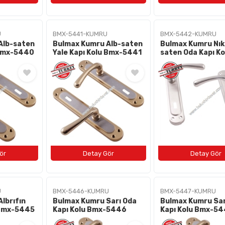
U
BMX-5441-KUMRU
BMX-5442-KUMRU
Alb-saten
Bulmax Kumru Alb-saten
Bulmax Kumru Nık
 Bmx-5440
Yale Kapı Kolu Bmx-5441
saten Oda Kapı Ko
Bmx-5442
U
BMX-5446-KUMRU
BMX-5447-KUMRU
lbrıfın
Bulmax Kumru Sarı Oda
Bulmax Kumru Sar
lu Bmx-5445
Kapı Kolu Bmx-5446
Kapı Kolu Bmx-5