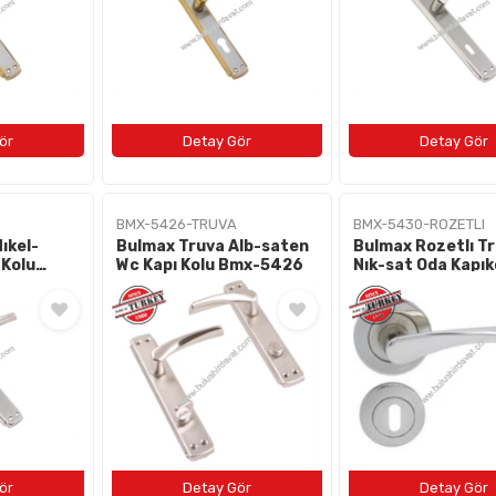
BMX-5426-TRUVA
BMX-5430-ROZETLI
ıkel-
Bulmax Truva Alb-saten
Bulmax Rozetlı T
 Kolu
Wc Kapı Kolu Bmx-5426
Nık-sat Oda Kapık
Bmx-5430