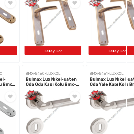
C
BMX-5460-LUXKOL
BMX-5461-LUXKOL
el-
Bulmax Lux Nıkel-saten
Bulmax Lux Nıkel-sa
lu Bmx-
Oda Oda Kapı Kolu Bmx-
Oda Yale Kapı Kolu B
5460
5461