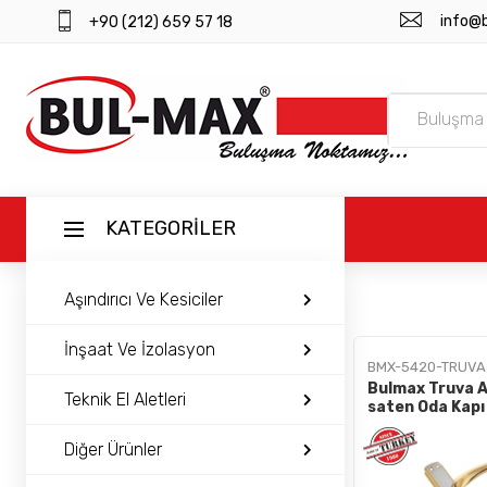
info@
+90 (212) 659 57 18
KATEGORİLER
Aşındırıcı Ve Kesiciler
ANASAYFA
İnşaat Ve İzolasyon
BMX-5420-TRUVA
ÜRÜNLER
Bulmax Truva A
Teknik El Aletleri
saten Oda Kapı
Bmx-5420
BAYI GIRIŞI
Diğer Ürünler