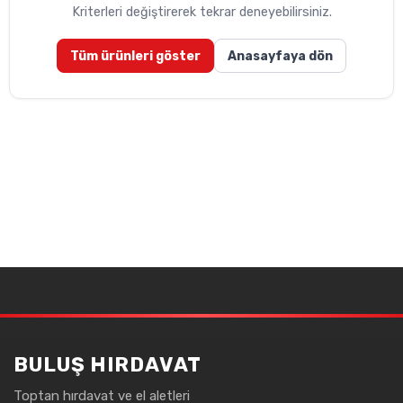
Kriterleri değiştirerek tekrar deneyebilirsiniz.
BAYI OL
Tüm ürünleri göster
Anasayfaya dön
İLETIŞIM
+90 (212) 659 57 18
info@bulushirdavat.com
BULUŞ HIRDAVAT
Toptan hırdavat ve el aletleri