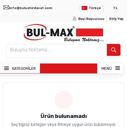
info@bulushirdavat.com
Türkçe
TL
Bayi Başvurusu
Giriş Yap
KATEGORİLER
MENÜ
ANASAYFA
ÜRÜNLER
Ürün bulunamadı
BAYI GIRIŞI
Seçtiğiniz kategori veya filtreye uygun ürün bulunmuyor.