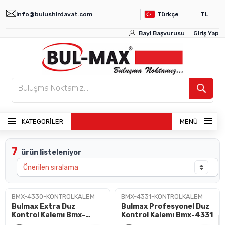
info@bulushirdavat.com
Türkçe
TL
Bayi Başvurusu
Giriş Yap
KATEGORİLER
MENÜ
7
ürün listeleniyor
ANASAYFA
ÜRÜNLER
BMX-4330-KONTROLKALEM
BMX-4331-KONTROLKALEM
Bulmax Extra Duz
Bulmax Profesyonel Duz
BAYI GIRIŞI
Kontrol Kalemı Bmx-
Kontrol Kalemı Bmx-4331
4330