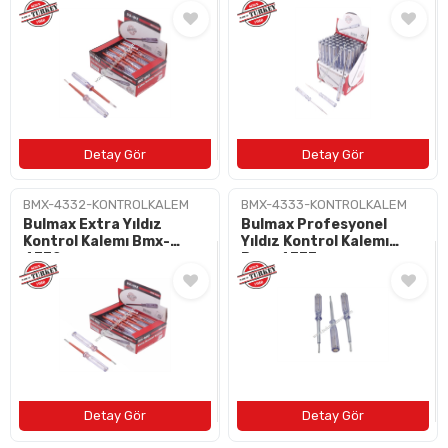
BAYI OL
İLETIŞIM
+90 (212) 659 57 18
info@bulushirdavat.com
BMX-4332-KONTROLKALEM
BMX-4333-KONTROLKALEM
Bulmax Extra Yıldız
Bulmax Profesyonel
Kontrol Kalemı Bmx-
Yıldız Kontrol Kalemı
4332
Bmx-4333